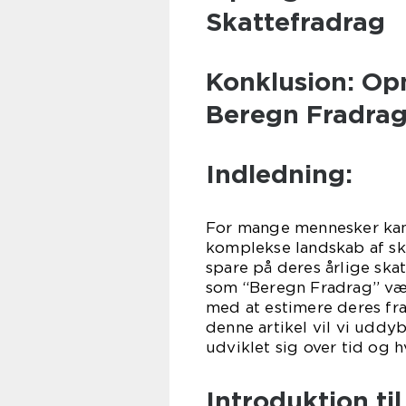
Skattefradrag
Konklusion: Op
Beregn Fradra
Indledning:
For mange mennesker kan
komplekse landskab af sk
spare på deres årlige ska
som “Beregn Fradrag” vær
med at estimere deres fr
denne artikel vil vi uddy
udviklet sig over tid og h
Introduktion ti