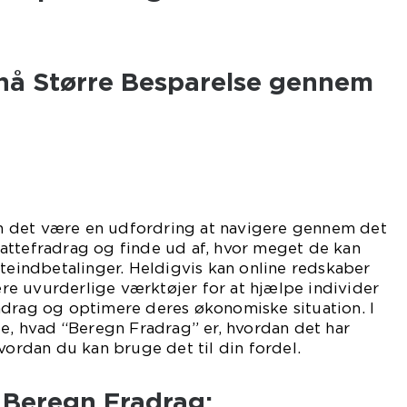
nå Større Besparelse gennem
g
 det være en udfordring at navigere gennem det
attefradrag og finde ud af, hvor meget de kan
tteindbetalinger. Heldigvis kan online redskaber
e uvurderlige værktøjer for at hjælpe individer
adrag og optimere deres økonomiske situation. I
be, hvad “Beregn Fradrag” er, hvordan det har
vordan du kan bruge det til din fordel.
l Beregn Fradrag: