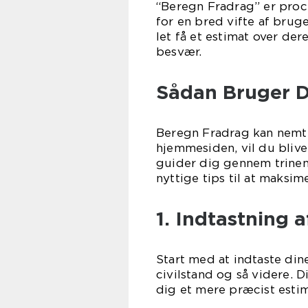
“Beregn Fradrag” er pro
for en bred vifte af brug
let få et estimat over der
besvær.
Sådan Bruger D
Beregn Fradrag kan nemt
hjemmesiden, vil du bli
guider dig gennem trinene
nyttige tips til at maksim
1. Indtastning 
Start med at indtaste din
civilstand og så videre. 
dig et mere præcist estim