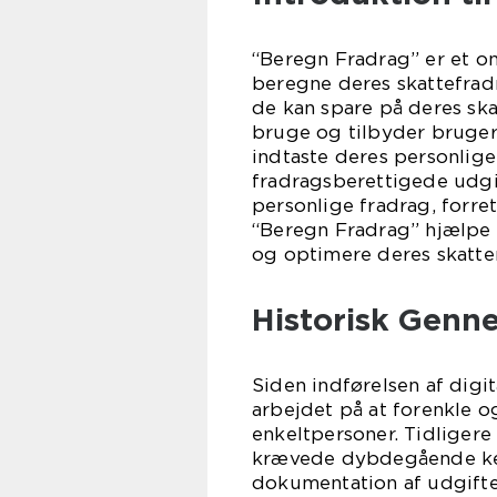
“Beregn Fradrag” er et on
beregne deres skattefrad
de kan spare på deres ska
bruge og tilbyder brugerne
indtaste deres personlige
fradragsberettigede udgif
personlige fradrag, forr
“Beregn Fradrag” hjælpe
og optimere deres skatte
Historisk Genn
Siden indførelsen af digi
arbejdet på at forenkle 
enkeltpersoner. Tidligere
krævede dybdegående ken
dokumentation af udgifte