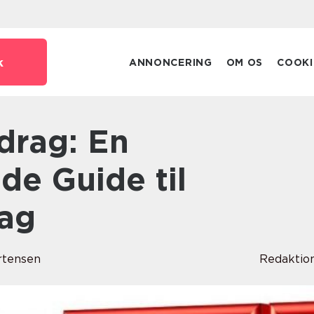
k
ANNONCERING
OM OS
COOKI
e Guide til
rag
rtensen
Redaktio