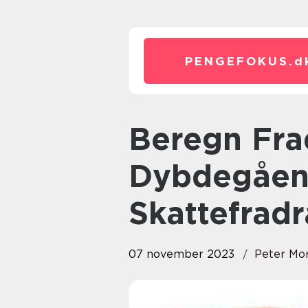
PENGEFOKUS.
d
Beregn Fradrag: En
Dybdegåend
Skattefrad
07 november 2023
Peter Mo