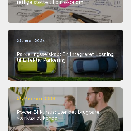
retlige støtte til din økonomi
23. maj 2024
Parkeringsselskab: En Integreret Løsning
til Effektiv Parkering
27. februar 2024
Power BI kursus: Lær det brugbare
værktøj at kende