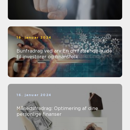
16. januar 2024
Bunfradrag ved arv En omfattende guide
til investorer og finansfolk
16. januar 2024
Månedsfradrag: Optimering af dine
personlige finanser