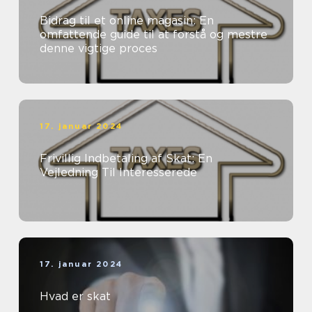
Bidrag til et online magasin: En
omfattende guide til at forstå og mestre
denne vigtige proces
17. januar 2024
Frivillig Indbetaling af Skat: En
Vejledning Til Interesserede
17. januar 2024
Hvad er skat