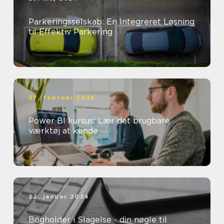
Parkeringsselskab: En Integreret Løsning
til Effektiv Parkering
27. februar 2024
Power BI kursus: Lær det brugbare
værktøj at kende
22. januar 2024
Bogholder i Slagelse - din nøgle til