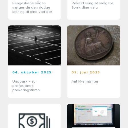
Pengeskabe sådan
Rekruttering af sælgere:
vælger du den rigtige
Styrk dine valg
løsning til dine værdier
04. oktober 2025
05. juni 2025
Unopark – et
Antikke mønter
profesionelt
parkeringsfirma