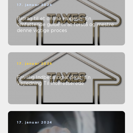
17. januar 2024
Bidrag til et online magasin: En
omfattende guide til at forstå og mestre
denne vigtige proces
17. januar 2024
Frivillig Indbetaling af Skat: En
Vejledning Til Interesserede
17. januar 2024