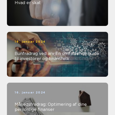
Hvad er skat
16. januar 2024
Bunfradrag ved arv En omfattende guide
til investorer og finansfolk
16. januar 2024
Månedsfradrag: Optimering af dine
personlige finanser