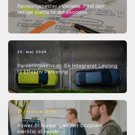
Revisortjenester i Vanløse: Find den
retlige støtte til din økonomi
23. maj 2024
Parkeringsselskab: En Integreret Løsning
til Effektiv Parkering
27. februar 2024
Power BI kursus: Lær det brugbare
værktøj at kende