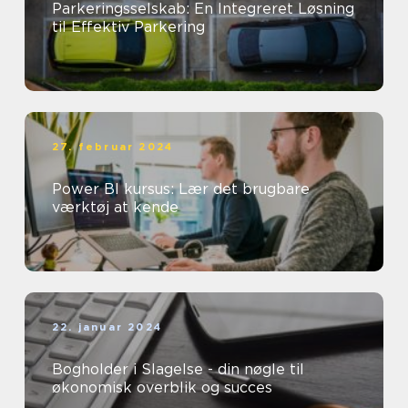
Parkeringsselskab: En Integreret Løsning
til Effektiv Parkering
27. februar 2024
Power BI kursus: Lær det brugbare
værktøj at kende
22. januar 2024
Bogholder i Slagelse - din nøgle til
økonomisk overblik og succes