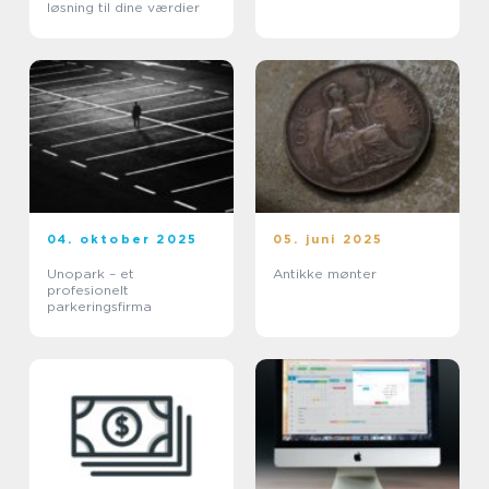
løsning til dine værdier
04. oktober 2025
05. juni 2025
Unopark – et
Antikke mønter
profesionelt
parkeringsfirma