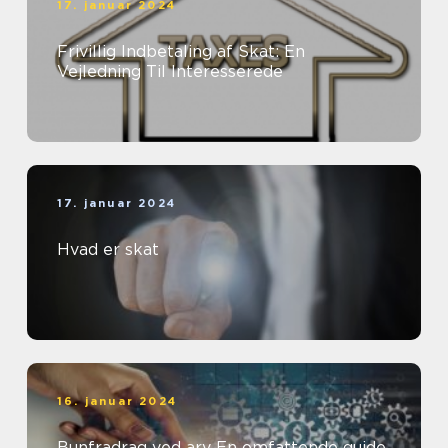
17. januar 2024
Frivillig Indbetaling af Skat: En
Vejledning Til Interesserede
17. januar 2024
Hvad er skat
16. januar 2024
Bunfradrag ved arv En omfattende guide