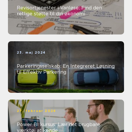
Revisortjenester i Vanløse: Find den
retlige støtte til din økonomi
23. maj 2024
Parkeringsselskab: En Integreret Løsning
til Effektiv Parkering
27. februar 2024
Power BI kursus: Lær det brugbare
værktøj at kende