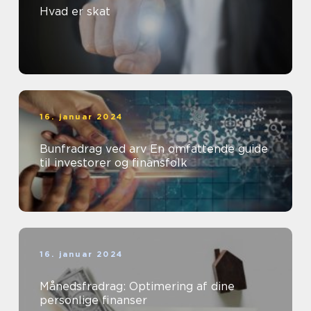
Hvad er skat
16. januar 2024
Bunfradrag ved arv En omfattende guide
til investorer og finansfolk
16. januar 2024
Månedsfradrag: Optimering af dine
personlige finanser