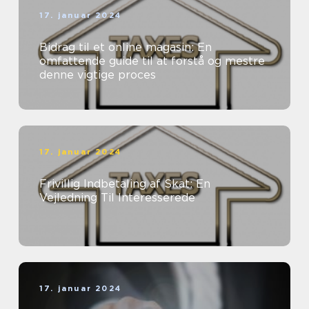
17. januar 2024
Bidrag til et online magasin: En
omfattende guide til at forstå og mestre
denne vigtige proces
17. januar 2024
Frivillig Indbetaling af Skat: En
Vejledning Til Interesserede
17. januar 2024