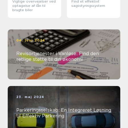
Vigtige overvejelser ved
Find et effektivt
optagelse af lån til
sagsstyringssystem
brugte biler
04. juni 2024
Revisortjenester i Vanløse: Find den
retlige støtte til din økonomi
23. maj 2024
Parkeringsselskab: En Integreret Løsning
til Effektiv Parkering