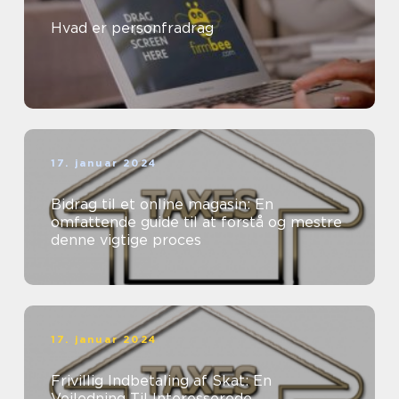
Hvad er personfradrag
17. januar 2024
Bidrag til et online magasin: En
omfattende guide til at forstå og mestre
denne vigtige proces
17. januar 2024
Frivillig Indbetaling af Skat: En
Vejledning Til Interesserede