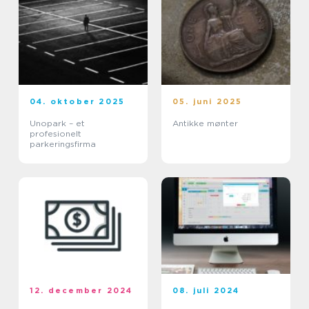
04. oktober 2025
05. juni 2025
Unopark – et
Antikke mønter
profesionelt
parkeringsfirma
12. december 2024
08. juli 2024