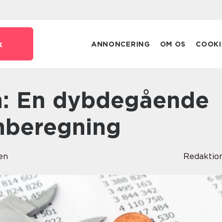
k
ANNONCERING
OM OS
COOKI
ønberegning
en
Redaktio