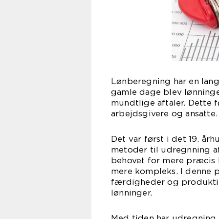
Lønberegning har en lang h
gamle dage blev lønninge
mundtlige aftaler. Dette f
arbejdsgivere og ansatte.
Det var først i det 19. å
metoder til udregnning af 
behovet for mere præcis 
mere kompleks. I denne p
færdigheder og produktiv
lønninger.
Med tiden har udregning 