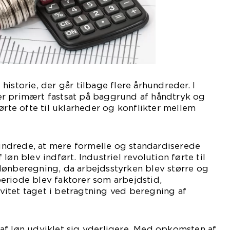
istorie, der går tilbage flere århundreder. I
r primært fastsat på baggrund af håndtryk og
ørte ofte til uklarheder og konflikter mellem
rhundrede, at mere formelle og standardiserede
løn blev indført. Industriel revolution førte til
lønberegning, da arbejdsstyrken blev større og
eriode blev faktorer som arbejdstid,
itet taget i betragtning ved beregning af
af løn udviklet sig yderligere. Med opkomsten af