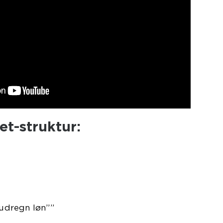
t-struktur:
“udregn løn””