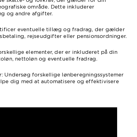
de skatte- og lovkrav, der gælder for din
eografiske område. Dette inkluderer
ng og andre afgifter.
tificer eventuelle tillæg og fradrag, der gælder
dsbetaling, rejseudgifter eller pensionsordninger.
orskellige elementer, der er inkluderet på din
oløn, nettoløn og eventuelle fradrag.
: Undersøg forskellige lønberegningssystemer
lpe dig med at automatisere og effektivisere