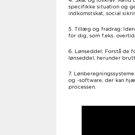
4. Skat og lovkrav: Kend 
specifikke situation og g
indkomstskat, social sikri
5. Tillæg og fradrag: Iden
for dig, som f.eks. overti
6. Lønseddel: Forstå de f
lønseddel, herunder brutt
7. Lønberegningssystemer
og -software, der kan hjæ
processen.