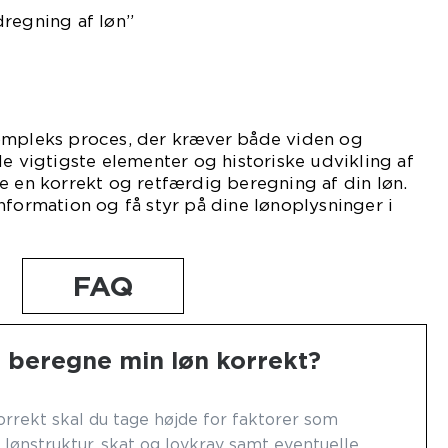
dregning af løn”
ompleks proces, der kræver både viden og
de vigtigste elementer og historiske udvikling af
e en korrekt og retfærdig beregning af din løn.
nformation og få styr på dine lønoplysninger i
FAQ
 beregne min løn korrekt?
orrekt skal du tage højde for faktorer som
 lønstruktur, skat og lovkrav samt eventuelle