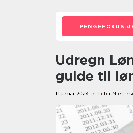
PENGEFOKUS.
d
Udregn Løn: En dybdegående
guide til l
11 januar 2024
Peter Mortens